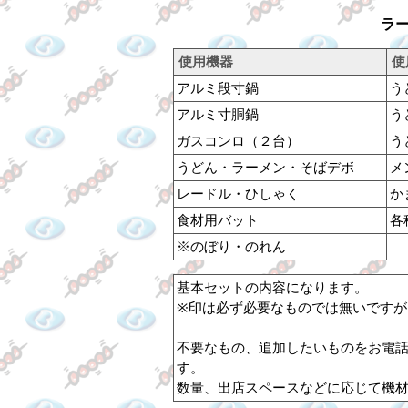
ラ
使用機器
使
アルミ段寸鍋
う
アルミ寸胴鍋
う
ガスコンロ（２台）
う
うどん・ラーメン・そばデボ
メ
レードル・ひしゃく
か
食材用バット
各
※のぼり・のれん
基本セットの内容になります。
※印は必ず必要なものでは無いですが
不要なもの、追加したいものをお電
す。
数量、出店スペースなどに応じて機